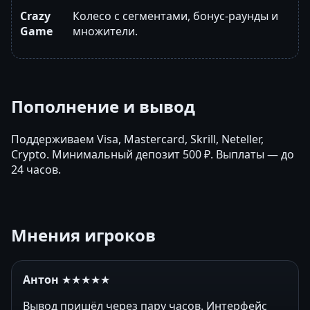
Crazy
Колесо с сегментами, бонус-раунды и
Game
множители.
Пополнение и вывод
Поддерживаем Visa, Mastercard, Skrill, Neteller,
Crypto. Минимальный депозит 500 ₽. Выплаты — до
24 часов.
Мнения игроков
Антон
★★★★★
Вывод пришёл через пару часов. Интерфейс