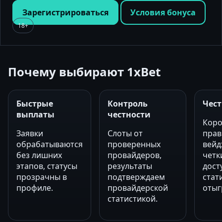
Зарегистрироваться
Условия бонуса
18+
Почему выбирают 1xBet
Быстрые
Контроль
Чес
выплаты
честности
Коро
Заявки
Слоты от
прав
обрабатываются
проверенных
вейд
без лишних
провайдеров,
четк
этапов, статусы
результаты
дост
прозрачны в
подтверждаем
стат
профиле.
провайдерской
отыг
статистикой.