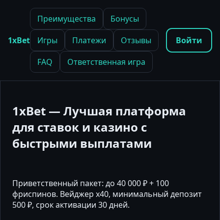
Преимущества
Бонусы
1xBet
Игры
Платежи
Отзывы
Войти
FAQ
Ответственная игра
1xBet — Лучшая платформа
для ставок и казино с
быстрыми выплатами
Приветственный пакет: до 40 000 ₽ + 100
фриспинов. Вейджер x40, минимальный депозит
500 ₽, срок активации 30 дней.