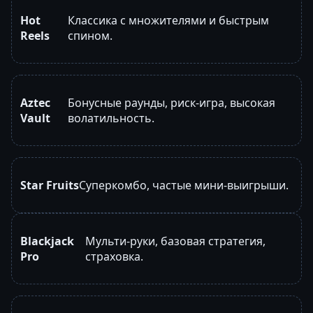
Hot
Классика с множителями и быстрым
Reels
спином.
Aztec
Бонусные раунды, риск-игра, высокая
Vault
волатильность.
Star Fruits
Суперкомбо, частые мини-выигрыши.
Blackjack
Мульти-руки, базовая стратегия,
Pro
страховка.