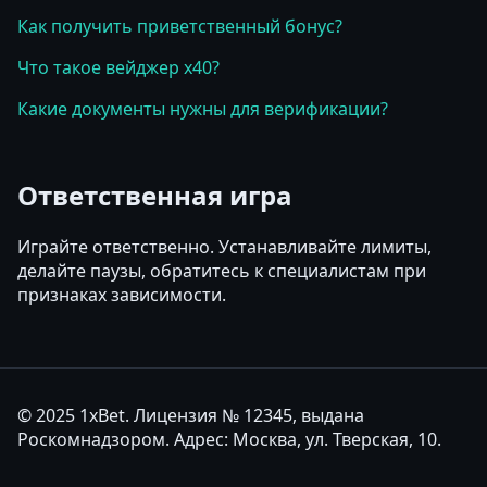
Как получить приветственный бонус?
Что такое вейджер x40?
Какие документы нужны для верификации?
Ответственная игра
Играйте ответственно. Устанавливайте лимиты,
делайте паузы, обратитесь к специалистам при
признаках зависимости.
© 2025 1xBet. Лицензия № 12345, выдана
Роскомнадзором. Адрес: Москва, ул. Тверская, 10.